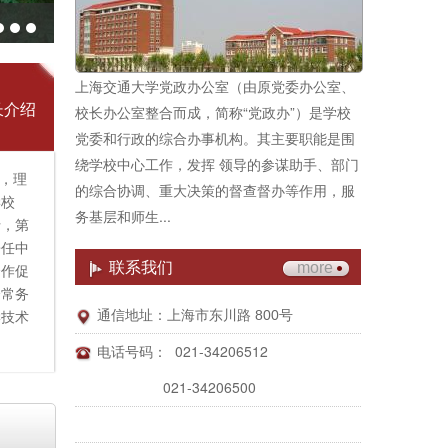
上海交通大学党政办公室（由原党委办公室、
长介绍
校长办公室整合而成，简称“党政办”）是学校
党委和行政的综合办事机构。其主要职能是围
绕学校中心工作，发挥 领导的参谋助手、部门
生，理
的综合协调、重大决策的督查督办等作用，服
学校
务基层和师生...
士，第
兼任中
联系我们
more
合作促
会常务
学技术
通信地址：上海市东川路 800号
021-34206512
电话号码：
究所工
021-34206500
、副所
院长。