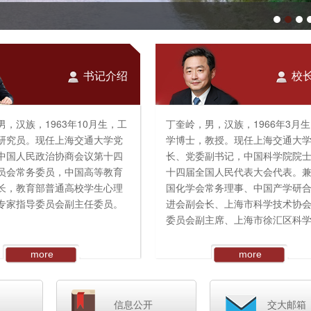
书记介绍
校
，汉族，1963年10月生，工
丁奎岭，男，汉族，1966年3月
研究员。现任上海交通大学党
学博士，教授。现任上海交通大
中国人民政治协商会议第十四
长、党委副书记，中国科学院院
员会常务委员，中国高等教育
十四届全国人民代表大会代表。
长，教育部普通高校学生心理
国化学会常务理事、中国产学研
专家指导委员会副主任委员。
进会副会长、上海市科学技术协
委员会副主席、上海市徐汇区科
大学团委副书记、常务副书
协会主席等。
化系党委副书记，科技处副处
more
more
副处长、科技开发部主任、清
曾任中国科学院上海有机化学研
业集团董事、校企合作委员会
会主席、党委副书记、纪委书记
党委学生部部长等职。2002年
长，上海科技大学副校长兼书院
信息公开
交大邮箱