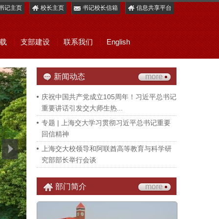
书记主页
校长主页
书记校长信箱
信息共享平台
载
支部建设
联系我们
English
新闻动态
more
庆祝中国共产党成立105周年！习近平总书记
重要讲话引发交大师生热...
专题 | 上海交大学习贯彻习近平总书记重要
回信精神
上海交大校领导和阿联酋高等教育与科学研
究部部长举行会谈
部门简介
more