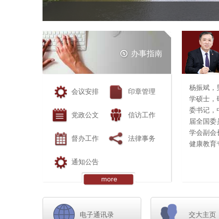
办事指南
杨振斌，男
会议安排
印章管理
学硕士，
委书记，
党政公文
信访工作
届全国委
学会副会
督办工作
法律事务
健康教育
通知公告
曾任清华
记，自动
more
长、常务
华大学企
副主任，
电子通讯录
交大主页