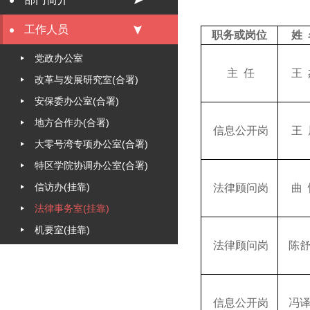
工作人员
职务或岗位
姓
党政办公室
主 任
王 
改革与发展研究室(合署)
安保委办公室(合署)
地方合作办(合署)
信息公开岗
王 
大零号湾专项办公室(合署)
特区学院协调办公室(合署)
信访办(挂靠)
法律顾问岗
曲 
法律事务室(挂靠)
机要室(挂靠)
法律顾问岗
陈舒
信息公开岗
冯译