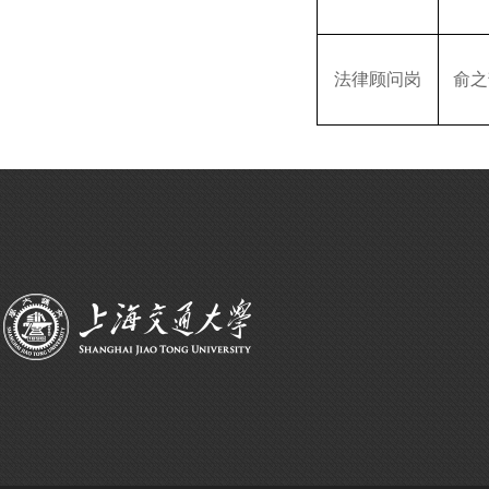
法律顾问岗
俞之